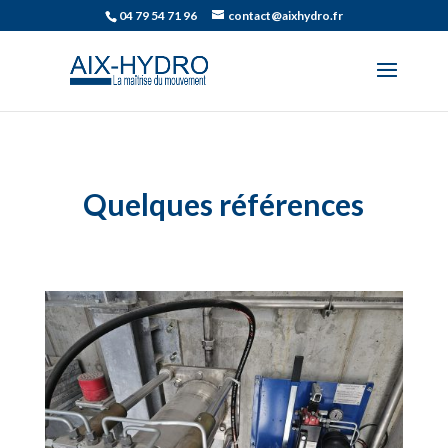
04 79 54 71 96
contact@aixhydro.fr
Quelques références