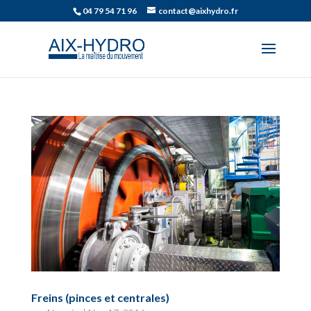
04 79 54 71 96
contact@aixhydro.fr
Freins (pinces et centrales)