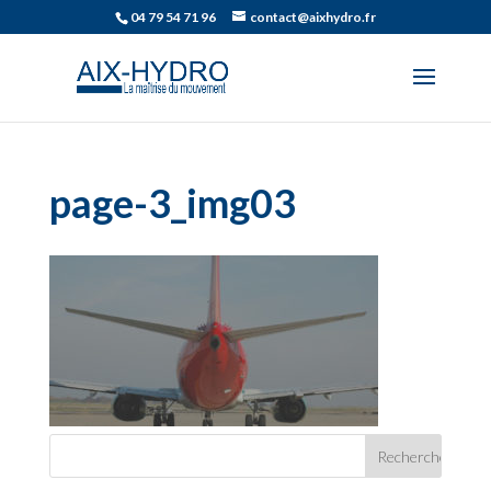
04 79 54 71 96
contact@aixhydro.fr
page-3_img03