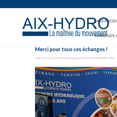
NOS PROD
MANÈGES 
Merci pour tous ces échanges !
Mai 9, 2017
|
Event
,
hydraulique indus
,
Parc d'attraction
,
RM