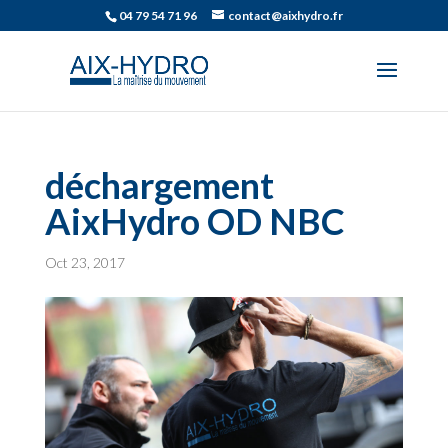
04 79 54 71 96
contact@aixhydro.fr
déchargement
AixHydro OD NBC
Oct 23, 2017