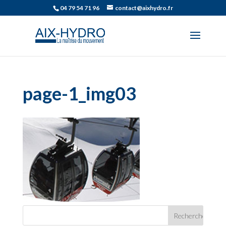
04 79 54 71 96
contact@aixhydro.fr
page-1_img03